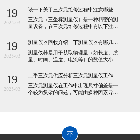
度的仪器。那么，下面测量仪器回收小编
介绍一下表面粗糙测量仪主要工作原理：​
谈一下关于三次元维修过程中注意哪些事项？
19
针描法：这是应用为广泛的原理。当触针
​三次元（三坐标测量仪）是一种精密的测
直接在工件被测表面上轻轻划过时，由于
2025-03
量设备，在三次元维修过程中有以下注意
被测表面轮廓峰谷起伏，触针将在垂直于
事项：​一、维修前的准备工作安全措施切
被测轮廓表面方向上产生上下移动，把这
断电源并确保设备已完全停止运行，以避
种移动通
测量仪器回收介绍一下测量仪器有哪几种分类？
19
免在维修过程中发生意外触电或机械运动
​测量仪器是用于获取物理量（如长度、质
造成伤害。同时，对设备进行锁定，防止
2025-03
量、时间、温度、电流等）的数值大小的
其他人员在不知情的情况下启动设备。穿
工具。那么，下面测量仪器回收小编详细
戴好适当的个人防护装备，如防静电服、
介绍一下关于它们可以按照被测量的物理
防护手套
二手三次元供应分析三次元测量仪工作中出现尺寸偏差原因？
19
量类型进行分类。​长度测量仪器：如卡
​三次元测量仪在工作中出现尺寸偏差是一
尺、千分尺、激光测距仪。卡尺能够精确
2025-03
个较为复杂的问题，可能由多种因素导
测量物体的长度、内径、外径等尺寸，精
致。那么，二手三次元供应小编总结以下
度一般可达 0.02mm 或 0.05mm；千
是对这些原因的详细分析：​一、仪器本身
因素测量系统精度问题标尺精度：三次元
测量仪的标尺是确定测量精度的基础。如
果标尺本身存在误差，例如标尺的刻度不
准确或者在长期使用后出现磨损，会直接