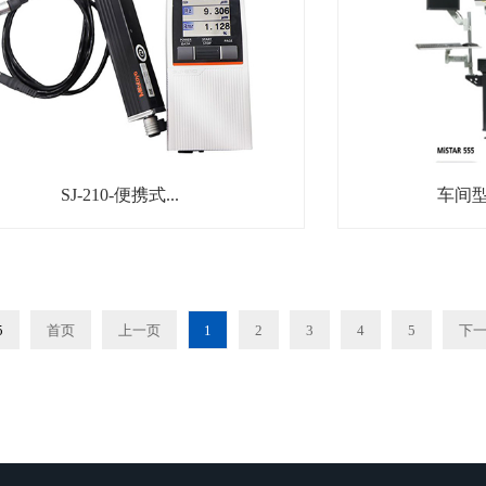
SJ-210-便携式...
车间型
5
首页
上一页
1
2
3
4
5
下