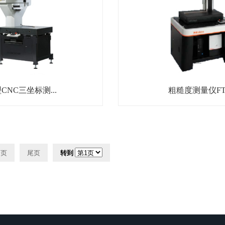
CNC三坐标测...
粗糙度测量仪FTA-
一页
尾页
转到