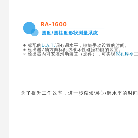
RA-1600
圆度/圆柱度形状测量系统
※ 标配的
D.A.T.
调心调水平，缩短手动设置的时间。
※ 检出器Z轴方向标配防破坏性碰撞功能的装置。
※ 检出器内可安装滑动装置（选件），可实现
深孔厚壁
为了提升工作效率，进一步缩短调心/调水平的时