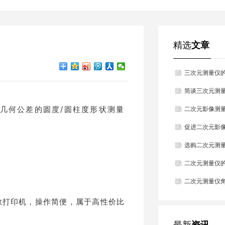
精选
文章
三次元测量仪
简谈三次元测
几何公差的圆度/圆柱度形状测量
二次元影像测
答
促进二次元影
。
术
选购二次元测
更重要？
二次元测量仪
二次元测量仪
敏打印机，操作简便，属于高性价比
最新
资讯