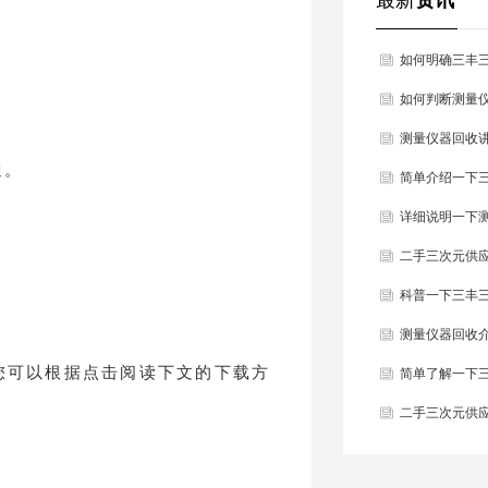
如何明确三丰
些？
如何判断测量
修？
测量仪器回收
迎。
有哪些可检测
简单介绍一下
有哪些？
详细说明一下
是什么？
二手三次元供
环境与操作规
科普一下三丰
具和材料？
测量仪器回收
您可以根据点击阅读下文的下载方
量仪产品核心
简单了解一下
点？
二手三次元供
有哪些常见问