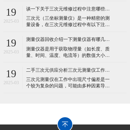
度的仪器。那么，下面测量仪器回收小编
介绍一下表面粗糙测量仪主要工作原理：​
谈一下关于三次元维修过程中注意哪些事项？
19
针描法：这是应用为广泛的原理。当触针
​三次元（三坐标测量仪）是一种精密的测
直接在工件被测表面上轻轻划过时，由于
2025-03
量设备，在三次元维修过程中有以下注意
被测表面轮廓峰谷起伏，触针将在垂直于
事项：​一、维修前的准备工作安全措施切
被测轮廓表面方向上产生上下移动，把这
断电源并确保设备已完全停止运行，以避
种移动通
测量仪器回收介绍一下测量仪器有哪几种分类？
19
免在维修过程中发生意外触电或机械运动
​测量仪器是用于获取物理量（如长度、质
造成伤害。同时，对设备进行锁定，防止
2025-03
量、时间、温度、电流等）的数值大小的
其他人员在不知情的情况下启动设备。穿
工具。那么，下面测量仪器回收小编详细
戴好适当的个人防护装备，如防静电服、
介绍一下关于它们可以按照被测量的物理
防护手套
二手三次元供应分析三次元测量仪工作中出现尺寸偏差原因？
19
量类型进行分类。​长度测量仪器：如卡
​三次元测量仪在工作中出现尺寸偏差是一
尺、千分尺、激光测距仪。卡尺能够精确
2025-03
个较为复杂的问题，可能由多种因素导
测量物体的长度、内径、外径等尺寸，精
致。那么，二手三次元供应小编总结以下
度一般可达 0.02mm 或 0.05mm；千
是对这些原因的详细分析：​一、仪器本身
因素测量系统精度问题标尺精度：三次元
测量仪的标尺是确定测量精度的基础。如
果标尺本身存在误差，例如标尺的刻度不
准确或者在长期使用后出现磨损，会直接