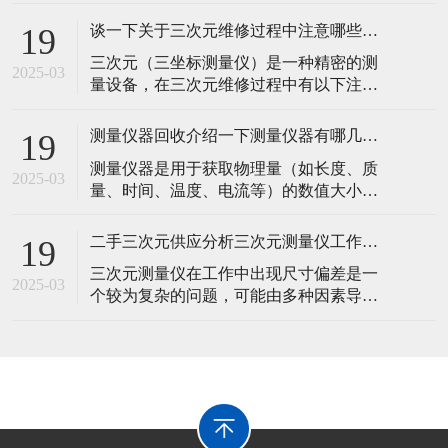
度的仪器。那么，下面测量仪器回收小编
介绍一下表面粗糙测量仪主要工作原理：​
谈一下关于三次元维修过程中注意哪些事项？
19
针描法：这是应用为广泛的原理。当触针
​三次元（三坐标测量仪）是一种精密的测
直接在工件被测表面上轻轻划过时，由于
2025-03
量设备，在三次元维修过程中有以下注意
被测表面轮廓峰谷起伏，触针将在垂直于
事项：​一、维修前的准备工作安全措施切
被测轮廓表面方向上产生上下移动，把这
断电源并确保设备已完全停止运行，以避
种移动通
测量仪器回收介绍一下测量仪器有哪几种分类？
19
免在维修过程中发生意外触电或机械运动
​测量仪器是用于获取物理量（如长度、质
造成伤害。同时，对设备进行锁定，防止
2025-03
量、时间、温度、电流等）的数值大小的
其他人员在不知情的情况下启动设备。穿
工具。那么，下面测量仪器回收小编详细
戴好适当的个人防护装备，如防静电服、
介绍一下关于它们可以按照被测量的物理
防护手套
二手三次元供应分析三次元测量仪工作中出现尺寸偏差原因？
19
量类型进行分类。​长度测量仪器：如卡
​三次元测量仪在工作中出现尺寸偏差是一
尺、千分尺、激光测距仪。卡尺能够精确
2025-03
个较为复杂的问题，可能由多种因素导
测量物体的长度、内径、外径等尺寸，精
致。那么，二手三次元供应小编总结以下
度一般可达 0.02mm 或 0.05mm；千
是对这些原因的详细分析：​一、仪器本身
因素测量系统精度问题标尺精度：三次元
测量仪的标尺是确定测量精度的基础。如
果标尺本身存在误差，例如标尺的刻度不
准确或者在长期使用后出现磨损，会直接