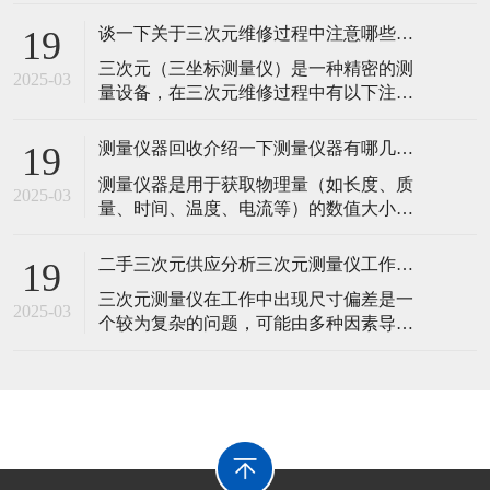
度的仪器。那么，下面测量仪器回收小编
介绍一下表面粗糙测量仪主要工作原理：​
谈一下关于三次元维修过程中注意哪些事项？
19
针描法：这是应用为广泛的原理。当触针
​三次元（三坐标测量仪）是一种精密的测
直接在工件被测表面上轻轻划过时，由于
2025-03
量设备，在三次元维修过程中有以下注意
被测表面轮廓峰谷起伏，触针将在垂直于
事项：​一、维修前的准备工作安全措施切
被测轮廓表面方向上产生上下移动，把这
断电源并确保设备已完全停止运行，以避
种移动通
测量仪器回收介绍一下测量仪器有哪几种分类？
19
免在维修过程中发生意外触电或机械运动
​测量仪器是用于获取物理量（如长度、质
造成伤害。同时，对设备进行锁定，防止
2025-03
量、时间、温度、电流等）的数值大小的
其他人员在不知情的情况下启动设备。穿
工具。那么，下面测量仪器回收小编详细
戴好适当的个人防护装备，如防静电服、
介绍一下关于它们可以按照被测量的物理
防护手套
二手三次元供应分析三次元测量仪工作中出现尺寸偏差原因？
19
量类型进行分类。​长度测量仪器：如卡
​三次元测量仪在工作中出现尺寸偏差是一
尺、千分尺、激光测距仪。卡尺能够精确
2025-03
个较为复杂的问题，可能由多种因素导
测量物体的长度、内径、外径等尺寸，精
致。那么，二手三次元供应小编总结以下
度一般可达 0.02mm 或 0.05mm；千
是对这些原因的详细分析：​一、仪器本身
因素测量系统精度问题标尺精度：三次元
测量仪的标尺是确定测量精度的基础。如
果标尺本身存在误差，例如标尺的刻度不
准确或者在长期使用后出现磨损，会直接